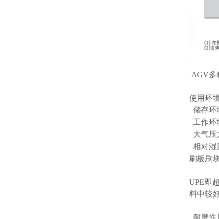
AGV
使用环
储存环境
工作环境
大气压力：
相对湿度
刷板刷块
UPE
料中较
耐磨性