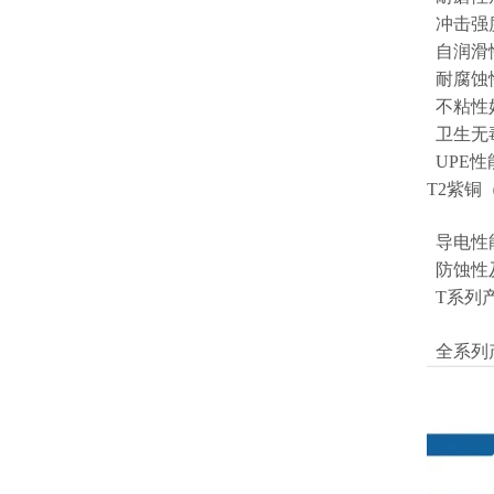
冲击强
自润滑
耐腐蚀
不粘性
卫生无毒
UPE
T2紫
导电性
防蚀性
T系列
全系列