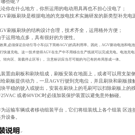
有哪些呢？
论你在什么地方，你所运用的电动用具再也不担心没电了；
GV刷板刷块是根据电池的充放电技术实施研发的新类型补充电
GV刷板刷块的结构设计合理，技术齐全，运用格外方便；
于运用地点多，具有很好的方便性。
效果,必须保证自动引导小车(以下简称AGV)的高利用率。因此，AGV驱动电池和
行快速充电。这一技术使得AGV在生产中不用移出生产线就可以完成充电。电池充电
、转向区、装载停止区等）。注意标识应当尽可能的与已有的布局形成一体。
电装置由刷板和刷块组成，刷板安装在地面上，或者可以用支架侧
源给刷板提供动力，一旦AGV行驶到充电位，并且刷块和刷板接触
块平稳的驶入或驶出，安装在刷块上的毛刷可以扫除刷板上的残留
25VAC 或者60VDC时必须加装保护装置以避免意外触碰。
作为运输车辆或者移动组装平台，它们将组装线上各个组装 区连
起升设备。