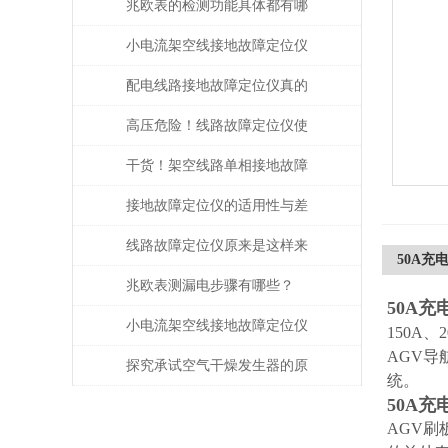
兆欧表的检测功能具体都有哪
些？
小电流架空线接地故障定位仪
如何提升抢修效率
配电线路接地故障定位仪真的
有传说中的那么好吗？一起来
高压危险！线路故障定位仪使
看看
用前必须完成验电与接地
干货！架空线路单相接地故障
点巡查装置正确的操作步骤
接地故障定位仪的适用性与差
异分析
线路故障定位仪原来是这样来
50A充
定位的
兆欧表测漏电步骤有哪些？
50A充
小电流架空线接地故障定位仪
150A
AGV
提高了整个电力系统的稳定性
探究承试空气干燥发生器的原
统。
50A充
和可靠性
理与应用
AGV刷