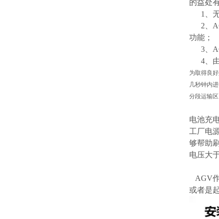
的益处
1、无
2、A
功能；
3、A
4、由
为取得良好
几秒钟内进
分段运输区
电池充
工厂电
够帮助刷
电压大于
AGV
或者是