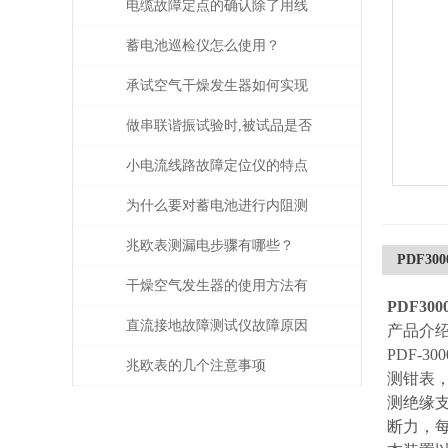
电缆故障定点的确认除了用线
路故障定位仪，还有这些方法!
蓄电池巡检仪怎么使用？
承试空气干燥发生器如何实现
自动化控制？
做串联谐振试验时,被试品是否
被击穿该如何判断？
小电流线路故障定位仪的特点
有这些
为什么要对蓄电池进行内阻测
试？
兆欧表测漏电步骤有哪些？
PDF3
干燥空气发生器的使用方法有
PDF3
哪些？
直流接地故障测试仪故障原因
产品介
PDF-
分析
兆欧表的几个注意事项
测钳表
测绝缘
断力，