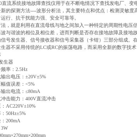
3000直流系统接地故障查找仪用于在不断电情况下查找发电厂、
新的探测方法----波形分析法，其主要特点和优点：检测灵敏
常运行、抗干扰能力强、安全可靠等。
析法，就是利用在直流母线与地之间加入一种特定的周期性电压
基波与谐波的相位及相位差，进而判断是否存在接地故障及接地
由信号发生器、信号接收器和信号采集器（卡钳）三部分组成。
发生器不采用传统的LC或RC的振荡电路，而采用全新的数字技
标
发生器
频率：2.5Hz
输出电压：±20V±5%
幅值误差：<5%
输出电流：≤80mA
冲击能力：400V直流冲击
AC220V±10%
50Hz±5%
：200mA
3W
0mm×270mm×200mm