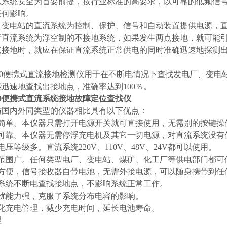
以系统安全为首要前提，按行业标准的高要求，以可靠的低频信
任何影响。
、变电站的直流系统为控制、保护、信号和自动装置提供电源，
于直流系统为浮空制的不接地系统，如果发生两点接地，就可能
点接地时，就应在保证直流系统正常供电的同时准确迅速地探测
。
3000便携式直流接地检测仪用于在不断电情况下查找发电厂、变
迅速地查找出接地点，准确率达到100％。
000便携式直流系统接地故障定位查找仪
与国内外同类型的仪器相比具有以下优点：
用简单。本仪器只需打开电源开关就可直接使用，无需别的按键操
全可靠。本仪器无需停浮充电机及其它一切电源，对直流系统没有
电压等级多。直流系统220V、110V、48V、24V都可以使用。
用范围广。任何类型电厂、变电站、煤矿、化工厂等供电部门都可
带方便，信号接收器自带电池，无需外接电源，可以随身携带到任
流系统不断电查找接地点，不影响系统正常工作。
干扰能力强，克服了系统分布电容的影响。
能化充电管理，减少充电时间，延长电池寿命。
理