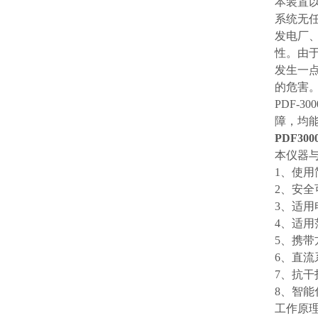
本装置
系统无
发电厂
性。由
发生一
的危害
PDF-
障，均能
PDF3
本仪器
1、使
2、安
3、适用
4、适
5、携
6、直
7、抗
8、智
工作原