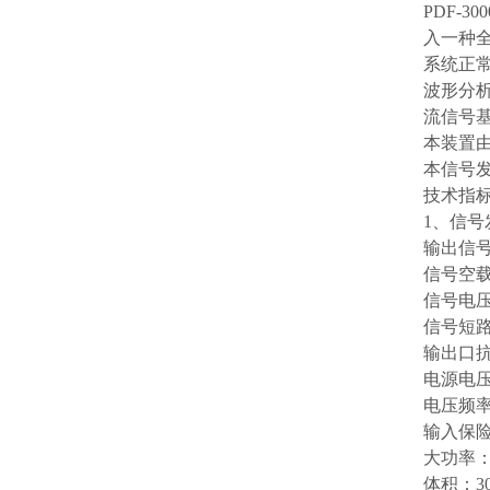
PDF-
入一种全
系统正
波形分
流信号
本装置
本信号
技术指
1、信号
输出信号
信号空载
信号电压
信号短路
输出口抗
电源电压：
电压频率：
输入保险
大功率：
体积：30