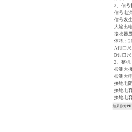
2、信号
信号电流
信号发生
大输出电
接收器显
体积：21
A钳口尺
B钳口尺
3、整机
检测大接
检测大电
接地电阻测
接地电容
接地电容测
如果你对
P