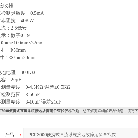
接收器
检测灵敏度：0.5mA
器阻抗：40KW
流：2.5毫安
示：数字0-19
0mm×100mm×32mm
寸：Φ50mm
寸：Φ7mm×9mm
地电阻：300KΩ
容：20μF
量精度：0-4.5KΩ 误差≤0.5KΩ
检测范围：3-60uF
量精度：3-10uF 误差≤1uF
DF3000便携式直流系统接地故障定位查找仪
感兴趣，想了解更详细的产品信息，填写
产品：