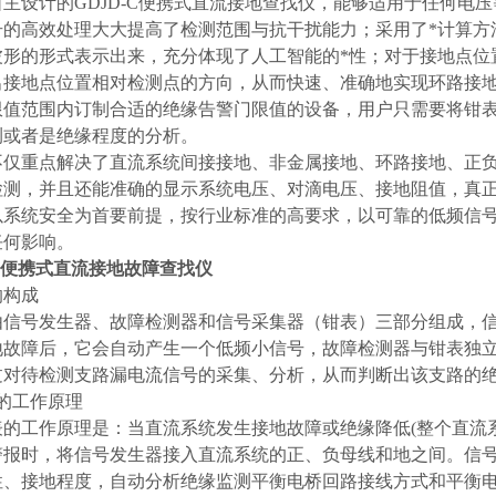
自主设计的GDJD-C便携式直流接地查找仪，能够适用于任何电
号的高效处理大大提高了检测范围与抗干扰能力；采用了*计算方
波形的形式表示出来，充分体现了人工智能的*性；对于接地点位
出接地点位置相对检测点的方向，从而快速、准确地实现环路接
限值范围内订制合适的绝缘告警门限值的设备，用户只需要将钳
测或者是绝缘程度的分析。
不仅重点解决了直流系统间接接地、非金属接地、环路接地、正
检测，并且还能准确的显示系统电压、对滴电压、接地阻值，真
以系统安全为首要前提，按行业标准的高要求，以可靠的低频信
任何影响。
-C便携式直流接地故障查找仪
的构成
由信号发生器、故障检测器和信号采集器（钳表）三部分组成，
地故障后，它会自动产生一个低频小信号，故障检测器与钳表独
过对待检测支路漏电流信号的采集、分析，从而判断出该支路的
的工作原理
表的工作原理是：当直流系统发生接地故障或绝缘降低(整个直流
警报时，将信号发生器接入直流系统的正、负母线和地之间。信
性、接地程度，自动分析绝缘监测平衡电桥回路接线方式和平衡