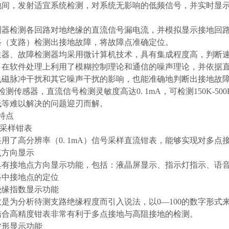
地间，发射适宜系统检测，对系统无影响的低频信号，并实时显
。
测器检测各回路对地绝缘的直流信号漏电流，并模拟显示接地回
路（支路）检测出接地故障，将故障点准确定位。
生器、故障检测器均采用微计算机技术，具有集成程度高，判断
。在软件处理上利用了模糊控制理论和通信的噪声理论，并依据
电磁脉冲干扰和其它噪声干扰的影响，也能准确地判断出接地故
检测传感器，直流信号检测灵敏度高达0. 1mA，可检测150K-
低等难以解决的问题迎刃而解。
特点
度采样钳表
用了高分辨率（0. 1mA）信号采样直流钳表，能够实现对多点
地点方向显示
具有接地点方向显示功能，包括：液晶屏显示、指示灯指示、语
路中接地点的定位
有绝缘指数显示功能
数是为分析待测支路绝缘程度而引入说法，以0—100的数字形
结合高精度钳表非常有利于多点接地与高阻接地的检测。
有波形显示功能