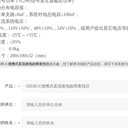
信号功率 ≤ 0.2W(信号发生器输出功率)
对地分布电容值：
单支路≤8uF，系统对地总电容≤100uF；
用直流系统电压：
10%，110V±10%，48V±10%，24V±10%，或用户提出其它电压
温度：-35℃～+55℃；
对湿度：≤95%
量： 0.9kg
尺寸：200x100x32（mm）
DJD-C便携式直流接地故障查找仪
感兴趣，想了解更详细的产品信息，填写下表直接与
产品：
您的单位：
您的姓名：