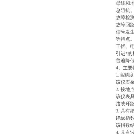
母线和
总阻抗
故障检
故障回
信号发
等特点
干扰、
引进*的
普遍降
4、主要
1.高精
该仪表采
2. 接
该仪表
路或环
3. 具
绝缘指
该指数
4. 具