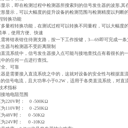
形显示，即在检测过程中检测器所搜索到的信号发生器的波形,其
波形显示，可以大幅度的提升设备的检测范围与检测精度以判断
程转换功能
有多量程转换功能，在测试过程可以转换不同量程，可以大幅度
作简单，使用方便、快速
只需将钳表钳住待测支路，按一下工作按键，3—6S即可完成一条
号发生器与检测器不受距离限制
的直流系统中，信号发生器接入点可能与接地查找点有着很长的
统中的任何一点进行查找。
行安全、可靠
生器是需要接入直流系统之中的，这就对设备的安全性与根据直流
mA 的信号电流，且大功率小于0.2W，适用于各类直流系统，
技术指标
检测接地电阻范围
220V时： 0 -500KΩ
110V时： 0 -250KΩ
48V时： 0 -50KΩ
24V时： 0 -10KΩ