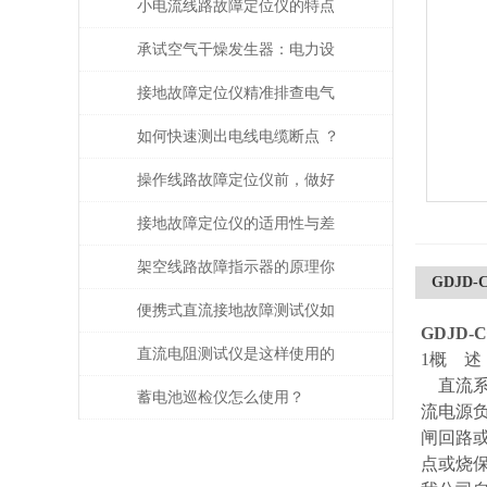
小电流线路故障定位仪的特点
有这些
承试空气干燥发生器：电力设
备绝缘维护的守护者
接地故障定位仪精准排查电气
系统中的漏电问题
如何快速测出电线电缆断点 ？
操作线路故障定位仪前，做好
攻略了吗
接地故障定位仪的适用性与差
异分析
架空线路故障指示器的原理你
GDJD
都知道吗
便携式直流接地故障测试仪如
GDJD
何避免误操作风险？
直流电阻测试仪是这样使用的
1概 述
直流系
吗？
蓄电池巡检仪怎么使用？
流电源
闸回路
点或烧