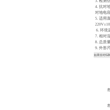
3. 检测
4. 抗
对地电容
5. 适
220V±
6. 环境
7. 相
8. 总质
9. 外形
如果你对
G