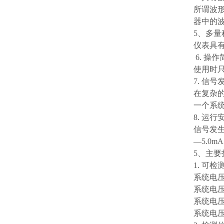
所谓波
器中的
5、多量
仪表具
6. 操
使用时
7. 信
在复杂
一个系
8. 运
信号发
—5.0
5、主要
1. 可
系统电压为
系统电压为
系统电压为
系统电压为