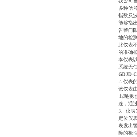
我公司
多种信
指数及
能够指
告警门
地的检
此仪表
的准确
本仪表
系统无
GDJD
2. 仪表
该仪表
出现接
连，通
3、仪表
定位仪
表发出
障的极