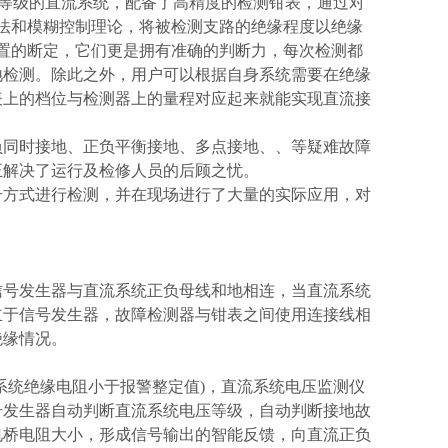
压等级的直流系统，配备了高精度的检测钳表，通过对
法和模糊控制理论，将被检测支路的绝缘程度以绝缘
置的断定，它们更是拥有准确的判断力，每次检测都
地检测。除此之外，用户可以根据自身系统需要在绝缘
表上的档位与检测器上的量程对应起来就能实现直流接
负同时接地、正负平衡接地、多点接地、、等疑难故障
正解决了运行及检修人员的后顾之忧。
号方式进行检测，并在现场进行了大量的实际应用，对
信号发生器与直流系统正负母线和地相连，当直流系统
立于信号发生器，故障检测器与钳表之间使用连接线相
绝缘情况。
系统绝缘电阻小于报警整定值)，直流系统电压监测仪
号发生器自动判断直流系统电压等级，自动判断接地故
电桥电阻大小，形成信号输出的智能反馈，向直流正负