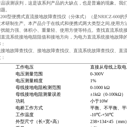
产品误测误判，这是该系列产品的大缺点，也是普遍的现象。我
问题。
Z-1200型便携式直流接地故障查找仪（分体式）（是NRICZ-
技术研制生产。本产品介于在线式和便携式两大类型之间,使用方
干扰能力强、体积小、重量轻、使用方便等特点。查找直流系统
测直流系统接地电阻阻值和接地方向，为电力直流系统接地故障
称：
统接地故障查找仪、接地故障查找仪、直流系统故障查找仪、直
数：
工作电压
直接从母线上取电（8
电压测量范围
0-300V
电压测量精度
1%
母线接地电阻检测范围
0-1000 kΩ
母线接地电阻测量误差
±1kΩ（0-100kΩ）
功耗
小于10W
电桥工作方式
平衡、不平衡、平
工作温度
-10℃-+50℃
外型尺寸（长×宽×高）
238×134×45（mm