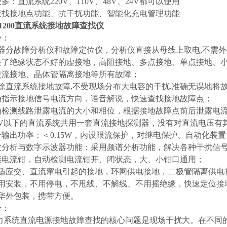
多：直流系统220V、110V、48V、24V都可以使用
查找接地点功能、抗干扰功能、智能化充电管理功能
Z-1200直流系统接地故障查找仪
势：
仪器分故障分析仪和故障定位仪，分析仪直接从母线上取电,不需
决了绝缘状态不好的虚接地，高阻接地、多点接地、单点接地、
交流接地、晶体管隔离接地等所有故障；
排除直流系统接地故障,不受现场分布大电容的干扰,准确无误地将
确指示接地信号电流方向，语音解说，快速查找接地故障点；
确检测线路泄露电流的大小和相位，根据接地故障点前后泄露电
00V以下的直流系统共用一套直流接地探测器，没有对直流电压有
号输出功率：＜0.15W，内设限流保护，对继电保护、自动化装
波分析与数字示波器功能：采用频谱分析功能，解决各种干扰信
能电流钳，自动检测电流钳开、闭状态，大、小钳口通用；
能适应交、直流窜电引起的接地，环网供电接地，二极管隔离供电
不用安装，不用停电，不甩线、不解线、不用摇绝缘，快速定位接
豪华外包装，携带方便。
介：
电力系统直流电源接地故障查找的核心问题是现场干扰大。在不同