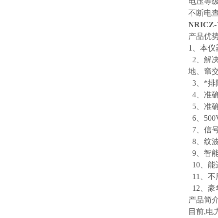
电压等级
不断电
NRIC
产品优
1、本
2、解
地、窜
3、*
4、准
5、准
6、5
7、信
8、纹
9、智
10、
11、
12、
产品简
目前,