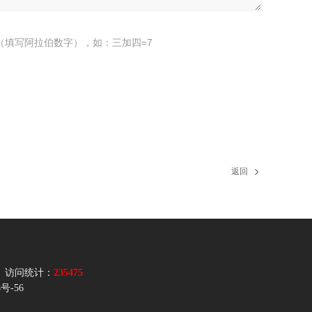
（填写阿拉伯数字），如：三加四=7
返回
访问统计：
235475
8号-56