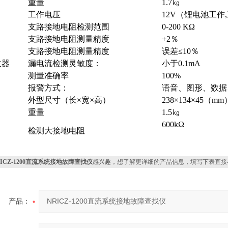
重量
1.7㎏
工作电压
12V（锂电池工作,
支路接地电阻检测范围
0-200 KΩ
支路接地电阻测量精度
+2％
支路接地电阻测量精度
误差≤10％
收器
漏电流检测灵敏度：
小于0.1mA
测量准确率
100%
报警方式：
语音、图形、数据
外型尺寸（长×宽×高）
238×134×45（mm
重量
1.5㎏
600kΩ
检测大接地电阻
RICZ-1200直流系统接地故障查找仪
感兴趣，想了解更详细的产品信息，填写下表直接
产品：