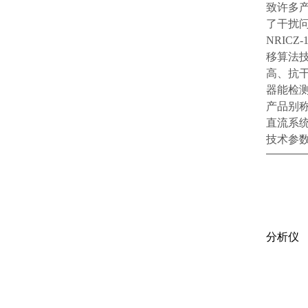
致许多
了干扰
NRIC
移算法
高、抗
器能检
产品别
直流系
技术参
分析仪