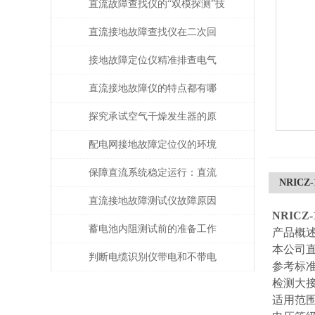
直流故障查找仪的“双模探测”技
术
直流接地故障查找仪在二次回
路排查中的高效应用
接地故障定位仪精准排查电气
系统中的漏电问题
直流接地故障仪的特点都有哪
些？
探究承试空气干燥发生器的原
理与应用
配电网接地故障定位仪的环境
适应性与耐用性分析
保障直流系统稳定运行：直流
NRIC
接地故障测试仪的运维应用价
直流接地故障测试仪故障原因
NRIC
值
分析
蓄电池内阻测试前的准备工作
产品概
本公司
都有哪些？
判断电缆识别仪带电和不带电
参考标准： 
检测大接地
电缆问题解决方案是怎样的？
适用范