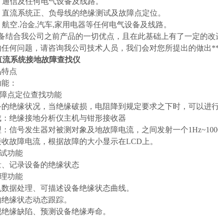
讯：通信及任何电气设备及线路。
力：直流系统正、负母线的绝缘测试及故障点定位。
它：航空.冶金,汽车,家用电器等任何电气设备及线路。
结合我公司之前产品的一切优点，且在此基础上有了一定的改
的任何问题，请咨询我公司技术人员，我们会对您所提出的做出*
直流系统接地故障查找仪
品特点
功能：
故障点定位查找功能
备的绝缘状况，当绝缘破损，电阻降到规定要求之下时，可以进行
成：绝缘接地分析仪主机与钳形接收器
：信号发生器对被测对象及地故障电流，之间发射一个1Hz~10
接收故障电流，根据故障的大小显示在LCD上。
测试功能
、记录设备的绝缘状态
管理功能
机数据处理、可描述设备绝缘状态曲线。
的绝缘状态动态跟踪。
现绝缘缺陷、预测设备绝缘寿命。