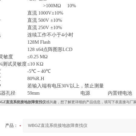
>100MΩ 10%
直流 1000V±10%
号
直流 500V ±10%
直流 250V ±10%
耗
连续工作不小于4小时
128M Flash
128 x64点阵图形LCD
灵敏度
≤0.25 MΩ
0%测试灵敏度
≤10 KΩ
度
-5℃－40℃
度
80%R.H
护
若输入端有电压30V以上，禁止测量
感器孔径
59mm
电源
内置锂电池
BGZ直流系统接地故障查找仪
感兴趣，想了解更详细的产品信息，填写下表直接与厂
产品：