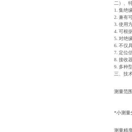
二）、
1. 集
2. 兼
3. 使
4. 可
5. 对
6. 
7. 定
8. 接
9. 多
三、技
测量范
*小测量
测量精