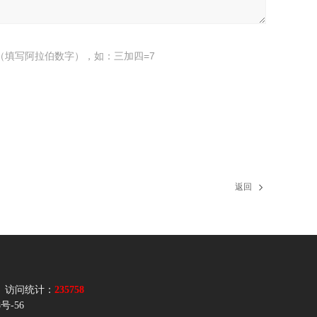
（填写阿拉伯数字），如：三加四=7
返回
访问统计：
235758
8号-56