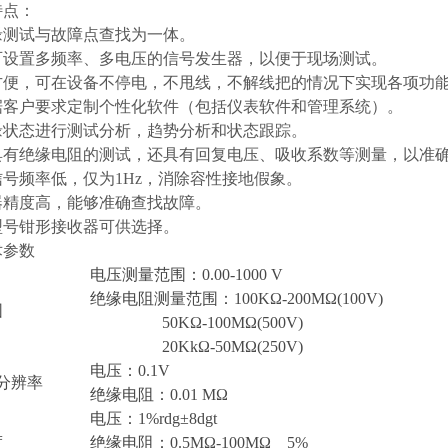
特点：
绝缘测试与故障点查找为一体。
有可设置多频率、多电压的信号发生器，以便于现场测试。
用方便，可在设备不停电，不甩线，不解线把的情况下实现各项功
根据客户要求定制个性化软件（包括仪表软件和管理系统）。
绝缘状态进行测试分析，趋势分析和状态跟踪。
不仅具有绝缘电阻的测试，还具有回复电压、吸收系数等测量，以准
位信号频率低，仅为1Hz，消除容性接地假象。
收器精度高，能够准确查找故障。
种型号钳形接收器可供选择。
术参数
电压测量范围：0.00-1000 V
绝缘电阻测量范围：100KΩ-200MΩ(100V)
围
50KΩ-100MΩ(500V)
20KkΩ-50MΩ(250V)
电压：0.1V
分辨率
绝缘电阻：0.01 MΩ
电压：1%rdg±8dgt
度
绝缘电阻：0.5MΩ-100MΩ 5%