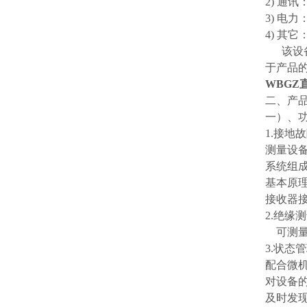
2) 通
3) 电
4) 其
该设备
于产品
WBGZ
二、产
一）、
1.接地
测量设
系统组
基本原理
接收器
2.绝缘
可测量
3.状态
配合微
对设备
及时发