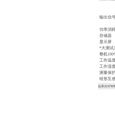
输出信
功率消
存储器
显示屏
*大测试
整机10
工作温
工作湿
测量保
钳形互
如果你对
W