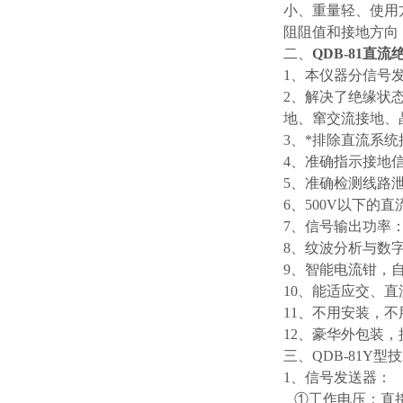
小、重量轻、使用
阻阻值和接地方向
二、
QDB-81直
1、本仪器分信号
2、解决了绝缘状
地、窜交流接地、
3、*排除直流系统
4、准确指示接地
5、准确检测线路
6、500V以下
7、信号输出功率
8、纹波分析与数
9、智能电流钳，
10、能适应交、
11、不用安装，
12、豪华外包装
三、QDB-81Y型
1、信号发送器：
①工作电压：直接从