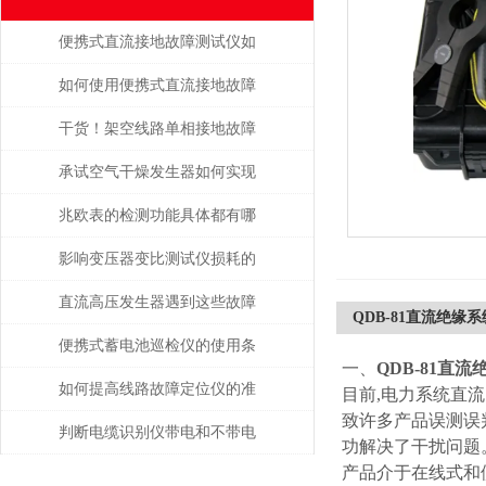
便携式直流接地故障测试仪如
何避免误操作风险？
如何使用便携式直流接地故障
测试仪进行现场测试
干货！架空线路单相接地故障
点巡查装置正确的操作步骤
承试空气干燥发生器如何实现
自动化控制？
兆欧表的检测功能具体都有哪
些？
影响变压器变比测试仪损耗的
主要因素是什么？
直流高压发生器遇到这些故障
QDB-81直流绝缘
该如何处理？
便携式蓄电池巡检仪的使用条
一、
QDB-81直
件是怎样的？
如何提高线路故障定位仪的准
目前,电力系统直
致许多产品误测误
确性？
判断电缆识别仪带电和不带电
功解决了干扰问题
产品介于在线式和
电缆问题解决方案是怎样的？