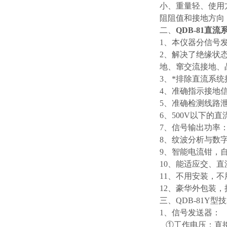
小、重量轻、使用
阻阻值和接地方向
二、
QDB-81直
1、本仪器分信号
2、解决了绝缘状
地、窜交流接地、
3、*排除直流系统
4、准确指示接地
5、准确检测线路
6、500V以下
7、信号输出功率
8、纹波分析与数
9、智能电流钳，
10、能适应交、
11、不用安装，
12、豪华外包装
三、QDB-81Y型
1、信号发送器：
①工作电压：直接从