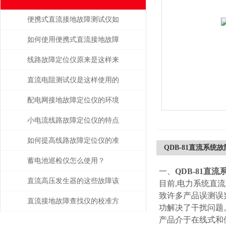
便携式直流接地故障测试仪如
何避免误操作风险？
如何使用便携式直流接地故障
测试仪进行现场测试
线路故障定位仪原来是这样来
定位的
直流电阻测试仪是这样使用的
吗？
配电网接地故障定位仪的环境
适应性与耐用性分析
小电流线路故障定位仪的特点
有这些
如何提高线路故障定位仪的准
QDB-81直流系统
确性？
蓄电池巡检仪怎么使用？
一、
QDB-81直
直流高压发生器的这些故障该
目前,电力系统直
致许多产品误测误
如何检查与处理
直流接地故障查找仪的校准方
功解决了干扰问题
产品介于在线式和
法