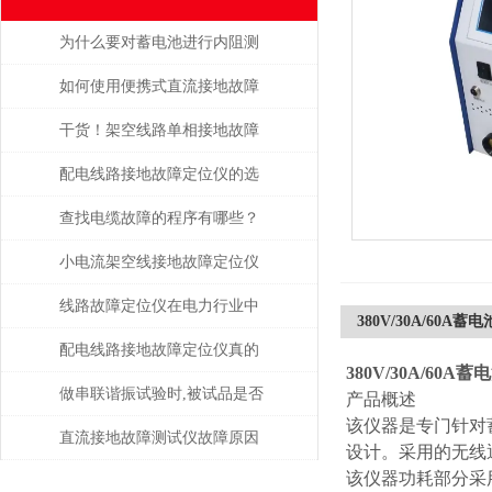
为什么要对蓄电池进行内阻测
试？
如何使用便携式直流接地故障
测试仪进行现场测试
干货！架空线路单相接地故障
点巡查装置正确的操作步骤
配电线路接地故障定位仪的选
购要领
查找电缆故障的程序有哪些？
小电流架空线接地故障定位仪
提高了整个电力系统的稳定性
线路故障定位仪在电力行业中
380V/30A/60A
和可靠性
的重要性和广泛应用
配电线路接地故障定位仪真的
380V/30A/60
有传说中的那么好吗？一起来
做串联谐振试验时,被试品是否
产品概述
该仪器是专门针对
看看
被击穿该如何判断？
直流接地故障测试仪故障原因
设计。采用的无线
该仪器功耗部分采
分析