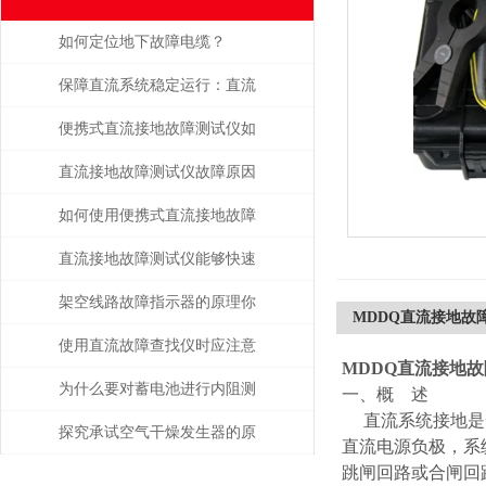
如何定位地下故障电缆？
保障直流系统稳定运行：直流
接地故障测试仪的运维应用价
便携式直流接地故障测试仪如
值
何避免误操作风险？
直流接地故障测试仪故障原因
分析
如何使用便携式直流接地故障
测试仪进行现场测试
直流接地故障测试仪能够快速
准确地定位故障点
架空线路故障指示器的原理你
MDDQ直流接地故
都知道吗
使用直流故障查找仪时应注意
MDDQ直流接地
的安全事项
为什么要对蓄电池进行内阻测
一、概 述
直流系统接地是一
试？
探究承试空气干燥发生器的原
直流电源负极，系
跳闸回路或合闸回
理与应用