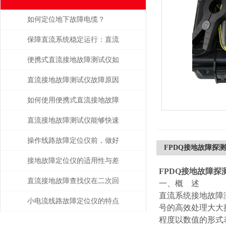
如何定位地下故障电缆？
保障直流系统稳定运行：直流
接地故障测试仪的运维应用价
便携式直流接地故障测试仪如
值
何避免误操作风险？
直流接地故障测试仪故障原因
分析
如何使用便携式直流接地故障
测试仪进行现场测试
直流接地故障测试仪能够快速
准确地定位故障点
操作线路故障定位仪前，做好
FPDQ接地故障探
攻略了吗
接地故障定位仪的适用性与差
FPDQ接地故障探
异分析
直流接地故障查找仪在二次回
一、概 述
直流系统接地故障
路排查中的高效应用
小电流线路故障定位仪的特点
号的高效处理大大
程度以数值的形式
有这些