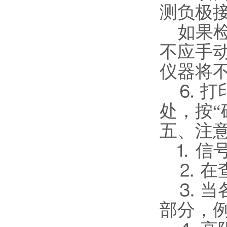
测负极
如果检
不应手
仪器将
⒍ 打
处，按“
五、注
⒈ 信
⒉ 在
⒊ 当
部分，