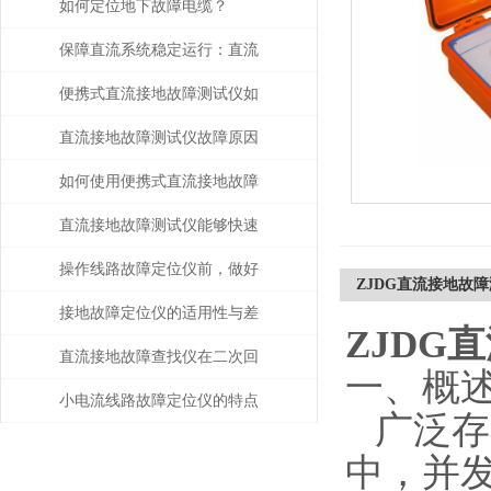
如何定位地下故障电缆？
保障直流系统稳定运行：直流
接地故障测试仪的运维应用价
便携式直流接地故障测试仪如
值
何避免误操作风险？
直流接地故障测试仪故障原因
分析
如何使用便携式直流接地故障
测试仪进行现场测试
直流接地故障测试仪能够快速
准确地定位故障点
操作线路故障定位仪前，做好
ZJDG直流接地故
攻略了吗
接地故障定位仪的适用性与差
ZJDG
异分析
直流接地故障查找仪在二次回
一、概
路排查中的高效应用
小电流线路故障定位仪的特点
广泛存
有这些
中，并