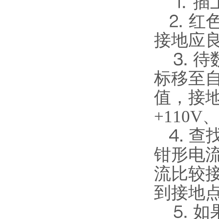
⒈ 插上
⒉ 红
接地应
⒊ 待
标移至
值，接
+110
⒋ 查
钳形电
流比较
到接地
⒌ 如