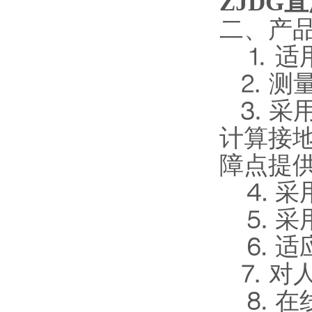
ZJDG
二、产
⒈ 适用
⒉ 测量
⒊ 采
计算接
障点提
⒋ 采
⒌ 采
⒍ 适应
⒎ 对
⒏ 在