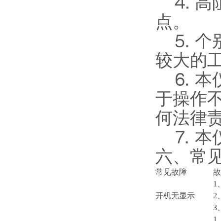
⒋ 高
点。
⒌ 个
较大的
⒍ 本
于操作
何法律
⒎ 本
六、常
常见故障
故
1
开机无显示
2
3
1