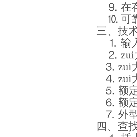
⒐ 在
⒑ 可靠
三、技
⒈ 输入电
⒉ zu
⒊ zu
⒋ zu
⒌ 额定电
⒍ 额定
⒎ 外型尺
四、查