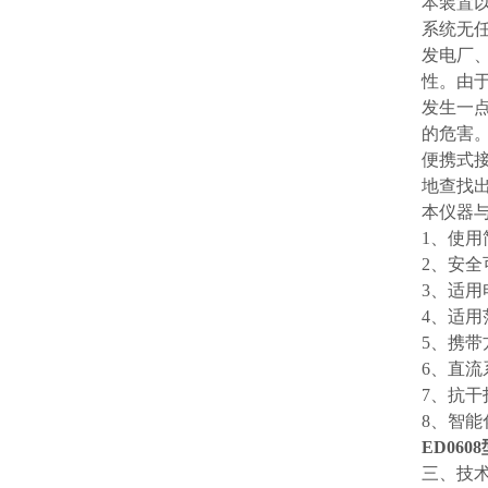
本装置
系统无
发电厂
性。由
发生一
的危害
便携式
地查找出
本仪器
1、使
2、安
3、适用
4、适
5、携
6、直
7、抗
8、智
ED06
三、技