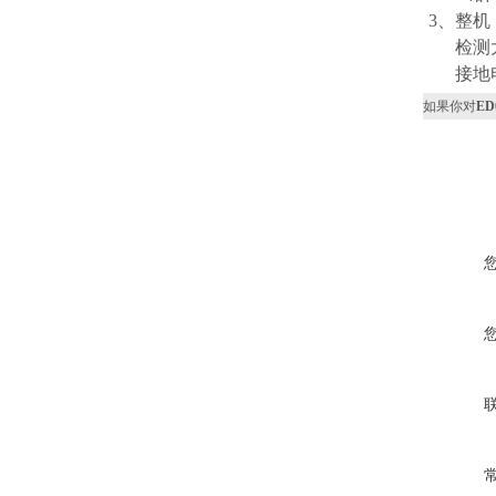
3、整机
检测大
接地电阻
如果你对
E