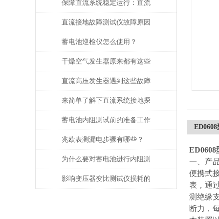
保障直流系统稳定运行：直流
接地故障测试仪的运维应用价
直流接地故障测试仪故障原因
值
分析
蓄电池巡检仪怎么使用？
干燥空气发生器原来都有这些
性能和特点
直流高压发生器遇到这些故障
该如何处理？
来简单了解下直流系统接地探
测仪吧
蓄电池内阻测试前的准备工作
ED06
都有哪些？
兆欧表测漏电步骤有哪些？
ED06
为什么要对蓄电池进行内阻测
一、产
便携式
试？
影响变压器变比测试仪损耗的
表，通
测绝缘
主要因素是什么？
断力，