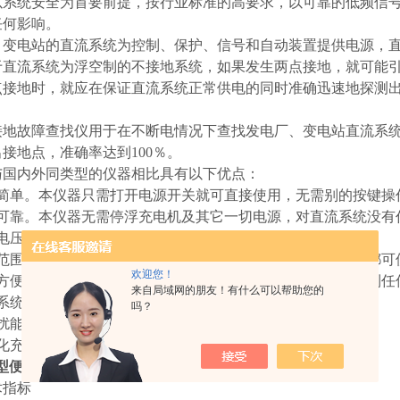
以系统安全为首要前提，按行业标准的高要求，以可靠的低频信
任何影响。
、变电站的直流系统为控制、保护、信号和自动装置提供电源，
于直流系统为浮空制的不接地系统，如果发生两点接地，就可能
点接地时，就应在保证直流系统正常供电的同时准确迅速地探测
。
接地故障查找仪用于在不断电情况下查找发电厂、变电站直流系
接地点，准确率达到100％。
与国内外同类型的仪器相比具有以下优点：
用简单。本仪器只需打开电源开关就可直接使用，无需别的按键操
全可靠。本仪器无需停浮充电机及其它一切电源，对直流系统没有
电压等级多。直流系统220V、110V、48V、24V都可以使用。
用范围广。任何类型电厂、变电站、煤矿、化工厂等供电部门都可
欢迎您！
带方便，信号接收器自带电池，无需外接电源，可以随身携带到任
来自局域网的朋友！有什么可以帮助您的
流系统不断电查找接地点，不影响系统正常工作。
吗？
干扰能力强，克服了系统分布电容的影响。
能化充电管理，减少充电时间，延长电池寿命。
08型便携式直流系统接地故障测试仪
术指标