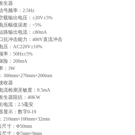
发生器
频率：2.5Hz
输出电压：±20V±5%
压幅值误差：<5%
路输出电流：≤80mA
抗冲击能力：400V直流冲击
：AC220V±10%
：50Hz±5%
：200mA
：3W
0mm×270mm×200mm
接收器
检测灵敏度：0.5mA
生器阻抗：40KW
电流：2.5毫安
示：数字0-19
0mm×100mm×32mm
寸：Φ50mm
寸：Φ7mm×9mm