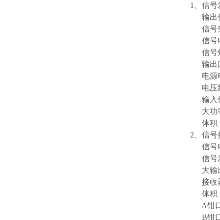
1、信号
输出信号
信号空载
信号电
信号短
输出口
电源电压
电压频率
输入保险
大功率
体积：30
2、信号
信号电流
信号发
大输出
接收器显
体积：21
A钳口尺
B钳口尺