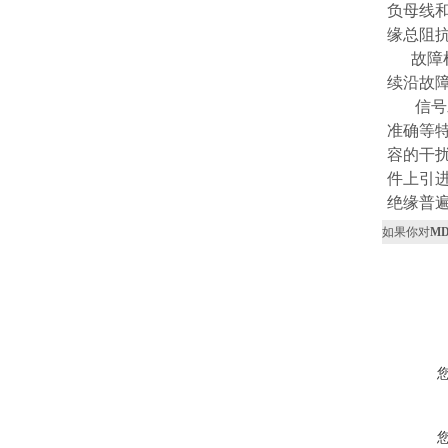
负母线
缘总阻
故障检
续沿故
信号发
准确等
容的干
件上引进
绝缘普
如果你对
M