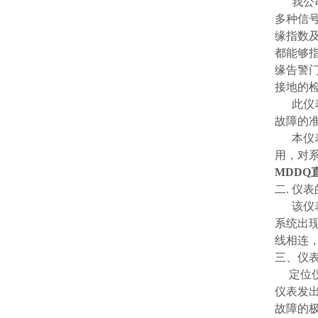
我公司
多种信
缘指数
都能够
缘告警
接地的
此仪表
故障的
本仪表
用，对
MDDQ
二. 仪
该仪表
系统出
线相连
三、仪
定位仪
仪表发
故障的