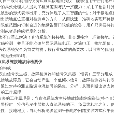
自主设计制造的便携式直流接地查找仪，能够适用于任何电压
号的高效处理大大提高了检测范围与抗干扰能力；采用了创新计
及波形的形式表示出来，充分体现了人工智能的*性；对于接地点
指出接地点位置相对检测点的方向，从而快速、准确地实现环路
门限值范围内订制合适的绝缘告警门限值的设备，用户只需要将
检测或者是绝缘程度的分析。
不仅重点解决了直流系统间接接地、非金属接地、环路接地、
准确检测，并且还能准确的显示系统电压、对滴电压、接地阻值
以系统安全为首要前提，按行业标准的高要求，以可靠的低频
系统无任何影响。
直流系统接地故障检测仪
表的构成
由信号发生器、故障检测器和信号采集器（钳表）三部分组成
现接地故障后，它会自动产生一个低频小信号，故障检测器与钳
，通过对待检测支路漏电流信号的采集、分析，从而判断出该支
表的工作原理
表的工作原理是：当直流系统发生接地故障或绝缘降低(整个直
出警报时，将信号发生器接入直流系统的正、负母线和地之间。
极性、接地程度，自动分析绝缘监测平衡电桥回路接线方式和平