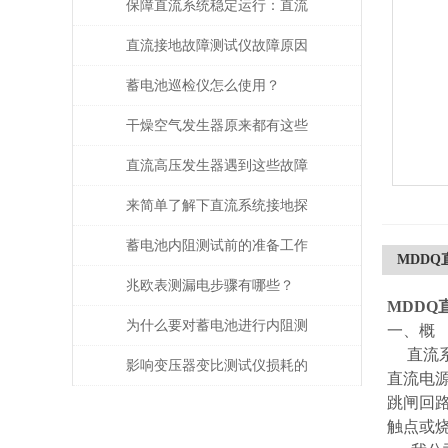
保障直流系统稳定运行：直流
接地故障测试仪的运维应用价
直流接地故障测试仪故障原因
值
分析
蓄电池巡检仪怎么使用？
干燥空气发生器原来都有这些
性能和特点
直流高压发生器遇到这些故障
该如何处理？
来简单了解下直流系统接地探
测仪吧
蓄电池内阻测试前的准备工作
MDD
都有哪些？
兆欧表测漏电步骤有哪些？
MDDQ
为什么要对蓄电池进行内阻测
一、概
直流系
试？
影响变压器变比测试仪损耗的
直流电
跳闸回
主要因素是什么？
触点或